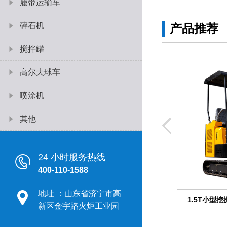
履带运输车
碎石机
产品推荐
搅拌罐
高尔夫球车
喷涂机
其他
24 小时服务热线
400-110-1588
地址 ：山东省济宁市高
0.8T小型挖掘机，PC08小型挖掘机
1.5T小型
新区金宇路火炬工业园