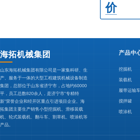
价
海拓机械集团
产品中
挖掘机
山东海拓机械集团有限公司是一家集科研、生
产、服务于一体的大型工程建筑机械设备制造
装载机
集团，总部位于山东省济宁市，占地约60000
履带运输
平，员工总数820余人，是济宁市“专精特
搅拌罐
新”荣誉企业和经开区重点引进项目企业。海
拓集团主要生产销售小型挖掘机、滑移装载
喷涂机
机、轮式装载机、翻斗车、割草机、喷涂机等
产品。