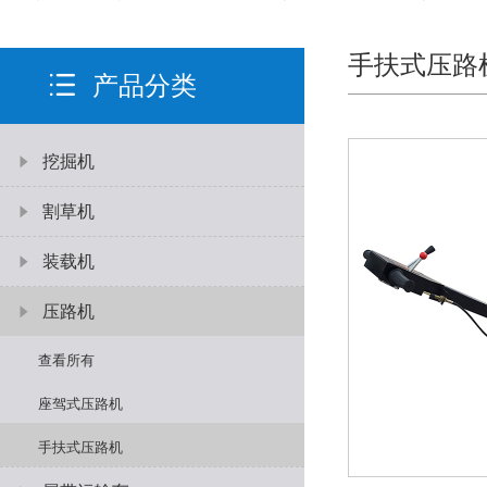
手扶式压路
产品分类
挖掘机
割草机
装载机
压路机
查看所有
座驾式压路机
手扶式压路机