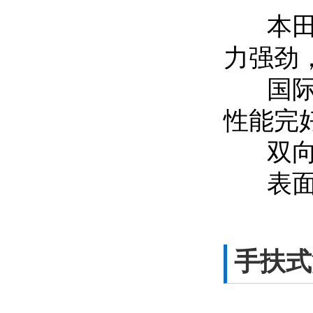
本田
力强劲
国际
性能完
双向
表面
手扶式