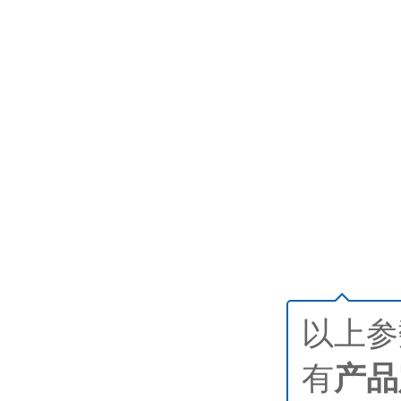
以上参
有
产品