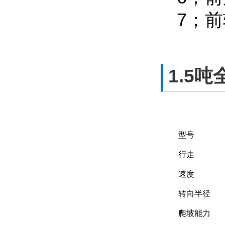
7；
1.5
型号
行走
速度
转向半径
爬坡能力