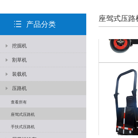
座驾式压路
产品分类
挖掘机
割草机
装载机
压路机
查看所有
座驾式压路机
手扶式压路机